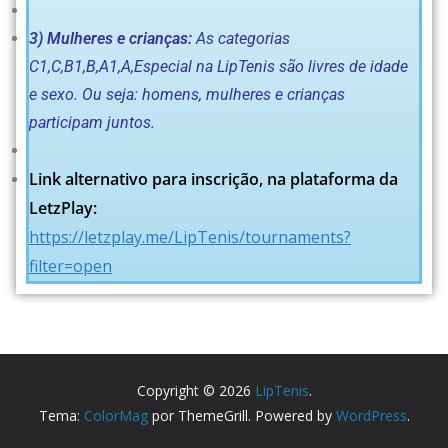
3)
Mulheres e crianças:
As categorias
C1,C,B1,B,A1,A,Especial na LipTenis são livres de idade
e sexo. Ou seja: homens, mulheres e crianças
participam juntos.
Link alternativo para inscrição, na plataforma da
LetzPlay:
https://letzplay.me/LipTenis/tournaments?
filter=open
Copyright © 2026
LipTenis
.
Tema:
ColorMag
por ThemeGrill. Powered by
WordPress
.