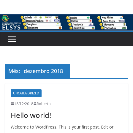
Pular
para
o
conteúdo
Mês:
dezembro 2018
UNCATEGORIZED
18/12/2018
Roberto
Hello world!
Welcome to WordPress. This is your first post. Edit or